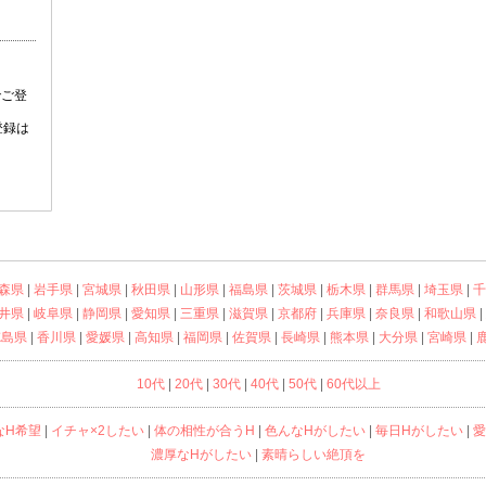
森県
|
岩手県
|
宮城県
|
秋田県
|
山形県
|
福島県
|
茨城県
|
栃木県
|
群馬県
|
埼玉県
|
千
井県
|
岐阜県
|
静岡県
|
愛知県
|
三重県
|
滋賀県
|
京都府
|
兵庫県
|
奈良県
|
和歌山県
|
徳島県
|
香川県
|
愛媛県
|
高知県
|
福岡県
|
佐賀県
|
長崎県
|
熊本県
|
大分県
|
宮崎県
|
10代
|
20代
|
30代
|
40代
|
50代
|
60代以上
なH希望
|
イチャ×2したい
|
体の相性が合うH
|
色んなHがしたい
|
毎日Hがしたい
|
愛
濃厚なHがしたい
|
素晴らしい絶頂を