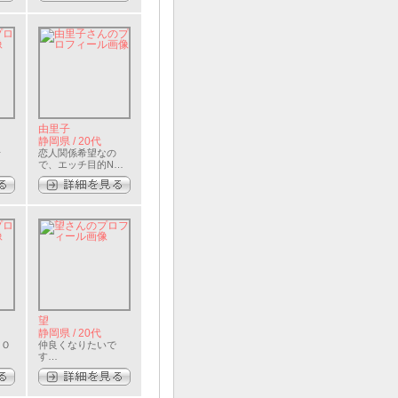
由里子
静岡県 / 20代
せ
恋人関係希望なの
で、エッチ目的NG
です。…
望
静岡県 / 20代
。Ｏ
仲良くなりたいで
す…