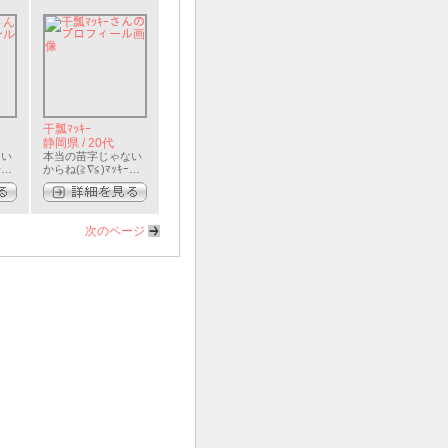
干瓢ﾏｯｷｰ
静岡県 / 20代
つい
本当の苗字じゃない
身に
からね(≧∇≦)ﾏｯｷｰっ
たの
て呼んでね★…
次のページ