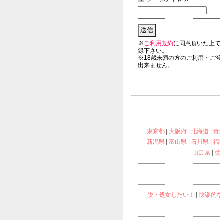
東京都
|
大阪府
|
北海道
|
青
新潟県
|
富山県
|
石川県
|
福
山口県
|
脱・処女したい！
|
快楽的