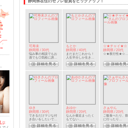
静岡県在住のセフレ会員をピックアップ！
い。
可寿未
もとか
☆★チャイ★☆
静岡県 / 30代
静岡県 / 40代
静岡県 / 20代
悩み事の相談でもお
まだまだこれから！
☆★夜行性★☆
酒でも◎気軽に誘っ
人生半分しか生きて
て下さいね。…
ないですもんね。…
い。
ゆき
あゆか
さぁやん
静岡県 / 30代
静岡県 / 20代
静岡県 / 20代
できるだけマジな付
なんか最近まったく
ご飯食べたり、
き合いをしたいで
もてない……
に行ったり…
選ぶ
す。…
んでく