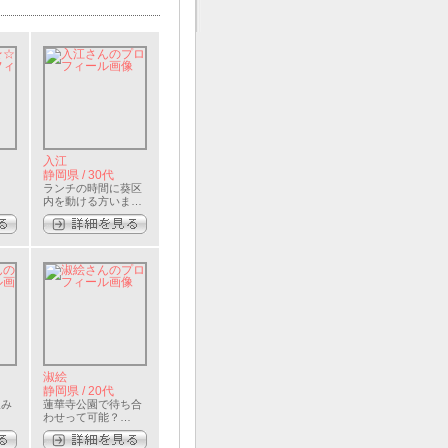
入江
静岡県 / 30代
…
ランチの時間に葵区
内を動ける方いませ
んか？(＞ω＜)…
淑絵
静岡県 / 20代
飲み
蓮華寺公園で待ち合
わせって可能？…