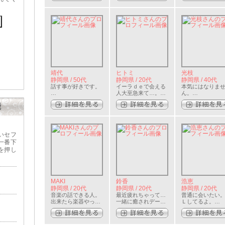
靖代
ヒトミ
光枝
静岡県 / 50代
静岡県 / 20代
静岡県 / 40代
話す事が好きです。
イーラｄｅで会える
本気にはなりま
…
人大至急来て…。…
ん。…
能
いセフ
一番下
を押し
MAKI
鈴香
浩恵
静岡県 / 20代
静岡県 / 20代
静岡県 / 20代
音楽の話できる人。
最近疲れちゃって…
普通に会いたい
出来たら楽器やって
一緒に癒されデート
Ｌしてるよ。…
る人がいい！…
に行きませんか？…