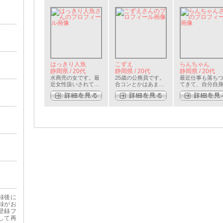
はっきり人魚
こずえ
らんちゃん
静岡県 / 20代
静岡県 / 20代
静岡県 / 20代
水商売の女です。最
25歳の公務員です。
最近仕事も落ち
近女性扱いされてい
合コンとかはあまり
てきて、自分自
ないんです……
好きじゃないので…
余裕が出来てき
で募集…
録後に
録がお
登録フ
して再